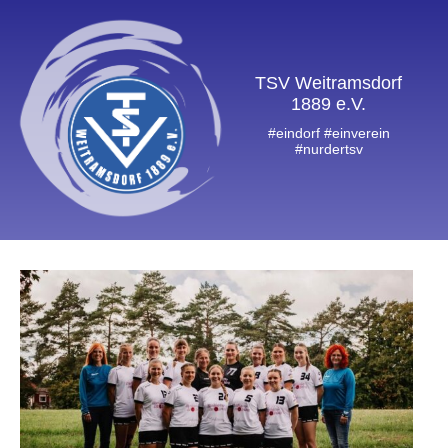
TSV Weitramsdorf
1889 e.V.
#eindorf #einverein
#nurdertsv