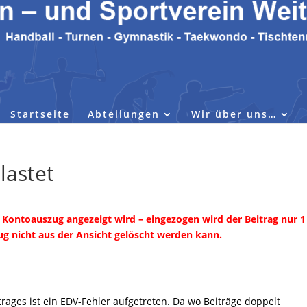
Startseite
Abteilungen
Wir über uns…
lastet
Kontoauszug angezeigt wird – eingezogen wird der Beitrag nur 1 
zug nicht aus der Ansicht gelöscht werden kann.
rages ist ein EDV-Fehler aufgetreten. Da wo Beiträge doppelt