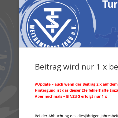
Beitrag wird nur 1 x be
#Update – auch wenn der Beitrag 2 x auf dem 
Hintergund ist das dieser 2te fehlerhafte Ein
Aber nochmals – EINZUG erfolgt nur 1 x
Bei der Abbuchung des diesjährigen Jahresbeit