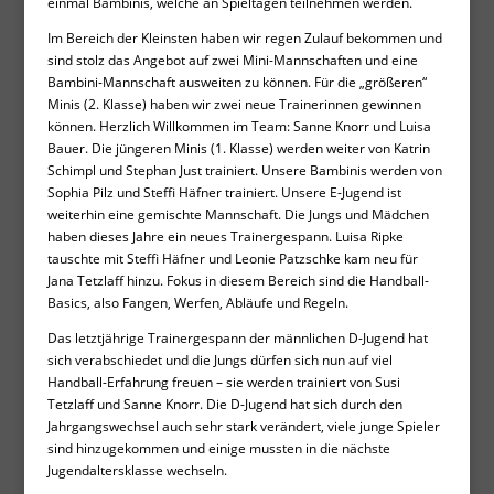
einmal Bambinis, welche an Spieltagen teilnehmen werden.
Im Bereich der Kleinsten haben wir regen Zulauf bekommen und
sind stolz das Angebot auf zwei Mini-Mannschaften und eine
Bambini-Mannschaft ausweiten zu können. Für die „größeren“
Minis (2. Klasse) haben wir zwei neue Trainerinnen gewinnen
können. Herzlich Willkommen im Team: Sanne Knorr und Luisa
Bauer. Die jüngeren Minis (1. Klasse) werden weiter von Katrin
Schimpl und Stephan Just trainiert. Unsere Bambinis werden von
Sophia Pilz und Steffi Häfner trainiert. Unsere E-Jugend ist
weiterhin eine gemischte Mannschaft. Die Jungs und Mädchen
haben dieses Jahre ein neues Trainergespann. Luisa Ripke
tauschte mit Steffi Häfner und Leonie Patzschke kam neu für
Jana Tetzlaff hinzu. Fokus in diesem Bereich sind die Handball-
Basics, also Fangen, Werfen, Abläufe und Regeln.
Das letztjährige Trainergespann der männlichen D-Jugend hat
sich verabschiedet und die Jungs dürfen sich nun auf viel
Handball-Erfahrung freuen – sie werden trainiert von Susi
Tetzlaff und Sanne Knorr. Die D-Jugend hat sich durch den
Jahrgangswechsel auch sehr stark verändert, viele junge Spieler
sind hinzugekommen und einige mussten in die nächste
Jugendaltersklasse wechseln.