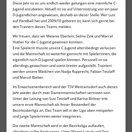
Diese Jahr ist es uns endlich wieder gelungen eine männliche C-
Jugend anzubieten. Aktuell ist sie auf Unterstützung von ein paar
D-Jugendlichen angewiesen, deshalb an dieser Stelle: Wer Lust
auf Handball hat und 2009/10 geboren ist, kann sich gerne bei
den Trainern dieses Teams melden.
Wir freuen, dass wir Melanie Eberlein, Selina Zink und Marcel
Hüther für die C-Jugend gewinnen konnten.
Eine Spielerin musste unsere C-Jugend altersbedingt verlassen
und die Mannschaft ist weiterhin gemischt mit Spielerinnen, die
eigentlich noch D-Jugend spielen könnten. Personell ist sie
allerdings gewachsen und somit breiter aufgestellt. Trainiert
werden unsere Mädchen von Nadja Rupprecht, Fabian Tetzlaff
und Marcel Bieber.
Im Erwachsenenbereich wird der TSV Weitramsdorf auch dieses
Jahr wieder durch zwei Damenmannschaften vertreten sein.
Unter der Leitung von Susi Tetzlaff und Karina Birkner tritt
unsere erste Mannschaft als fester Bestandteil der
Bezirksoberliga an. Das Team will in der Liga oben mitspielen
und junge Spielerinnen weiter integrieren.
Die zweite Mannschaft wird in der Bezirksliga auflaufen,
allerdings außer Konkurrenz. Unter Margit Lutsch und Dori