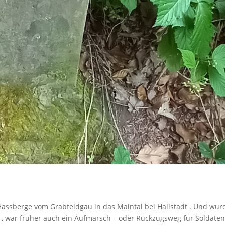
assberge vom Grabfeldgau in das Maintal bei Hallstadt . Und wur
, war früher auch ein Aufmarsch – oder Rückzugsweg für Soldaten