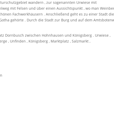
urschutzgebiet wandern , zur sogenannten Urwiese mit
hlweg mit Felsen und über einen Aussichtspunkt , wo man Weinbe
chönen Fachwerkhäusern . Anschließend geht es zu einer Stadt die
otha gehörte . Durch die Stadt zur Burg und auf dem Amtsboten
z Dornbusch zwischen Hohnhausen und Königsberg . Urwiese ,
ge , Unfinden , Königsberg , Marktplatz , Salzmarkt ,
en