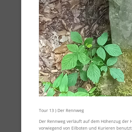
Tour 13 ) Der Rennweg
Der Rennweg verläuft auf dem Höhenzug der H
vorwiegend von Eilboten und Kurieren benutzt 