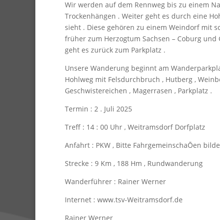
Wir werden auf dem Rennweg bis zu einem Nat
Trockenhängen . Weiter geht es durch eine Ho
sieht . Diese gehören zu einem Weindorf mit s
früher zum Herzogtum Sachsen – Coburg und G
geht es zurück zum Parkplatz .
Unsere Wanderung beginnt am Wanderparkplat
Hohlweg mit Felsdurchbruch , Hutberg , Weinber
Geschwistereichen , Magerrasen , Parkplatz .
Termin : 2 . Juli 2025
Treff : 14 : 00 Uhr , Weitramsdorf Dorfplatz
Anfahrt : PKW , Bitte FahrgemeinschaŌen bild
Strecke : 9 Km , 188 Hm , Rundwanderung
Wanderführer : Rainer Werner
Internet : www.tsv-Weitramsdorf.de
Rainer Werner