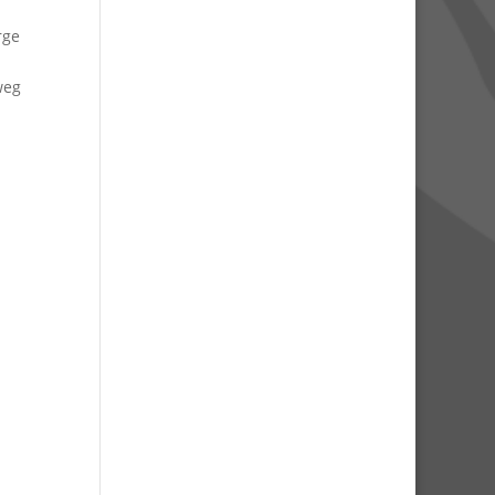
rge
weg