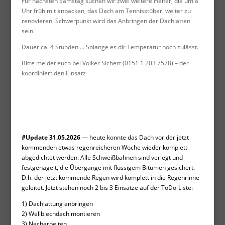
Für nächsten Samstag suchen wir zwei weitere Helfer, die um 8
Uhr früh mit anpacken, das Dach am Tennisstüberl weiter zu
renovieren. Schwerpunkt wird das Anbringen der Dachlatten
sein.
Dauer ca. 4 Stunden … Solange es dir Temperatur noch zulässt.
Bitte meldet euch bei Volker Sichert (0151 1 203 7578) – der
koordiniert den Einsatz
#Update 31.05.2026
— heute konnte das Dach vor der jetzt
kommenden etwas regenreicheren Woche wieder komplett
abgedichtet werden. Alle Schweißbahnen sind verlegt und
festgenagelt, die Übergänge mit flüssigem Bitumen gesichert.
D.h. der jetzt kommende Regen wird komplett in die Regenrinne
geleitet. Jetzt stehen noch 2 bis 3 Einsätze auf der ToDo-Liste:
1) Dachlattung anbringen
2) Wellblechdach montieren
3) Nacharbeiten