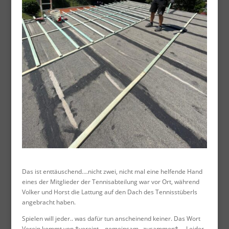
Das ist enttäuschend….nicht zwei, nicht mal eine helfende Hand
eines der Mitglieder der Tennisabteilung war vor Ort, während
Volker und Horst die Lattung auf den Dach des Tennisstüberls
angebracht haben.
Spielen will jeder.. was dafür tun anscheinend keiner. Das Wort
Verein kommt von *vereint… gemeinsam.. zusammen*…. Leider