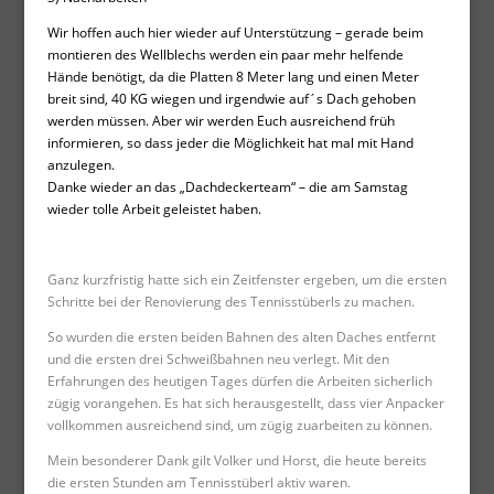
Wir hoffen auch hier wieder auf Unterstützung – gerade beim
montieren des Wellblechs werden ein paar mehr helfende
Hände benötigt, da die Platten 8 Meter lang und einen Meter
breit sind, 40 KG wiegen und irgendwie auf´s Dach gehoben
werden müssen. Aber wir werden Euch ausreichend früh
informieren, so dass jeder die Möglichkeit hat mal mit Hand
anzulegen.
Danke wieder an das „Dachdeckerteam“ – die am Samstag
wieder tolle Arbeit geleistet haben.
Ganz kurzfristig hatte sich ein Zeitfenster ergeben, um die ersten
Schritte bei der Renovierung des Tennisstüberls zu machen.
So wurden die ersten beiden Bahnen des alten Daches entfernt
und die ersten drei Schweißbahnen neu verlegt. Mit den
Erfahrungen des heutigen Tages dürfen die Arbeiten sicherlich
zügig vorangehen. Es hat sich herausgestellt, dass vier Anpacker
vollkommen ausreichend sind, um zügig zuarbeiten zu können.
Mein besonderer Dank gilt Volker und Horst, die heute bereits
die ersten Stunden am Tennisstüberl aktiv waren.