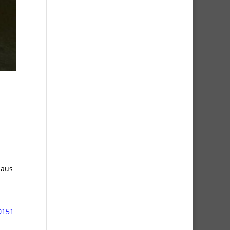
naus
0151