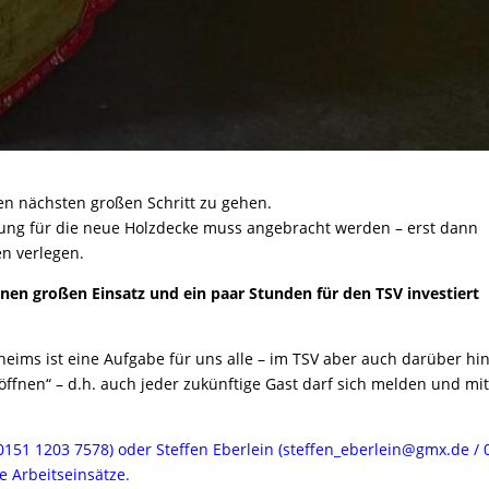
en nächsten großen Schritt zu gehen.
tung für die neue Holzdecke muss angebracht werden – erst dann
en verlegen.
inen großen Einsatz und ein paar Stunden für den TSV investiert
ims ist eine Aufgabe für uns alle – im TSV aber auch darüber hi
„öffnen“ – d.h. auch jeder zukünftige Gast darf sich melden und mit
/ 0151 1203 7578) oder Steffen Eberlein (steffen_eberlein@gmx.de / 
e Arbeitseinsätze.